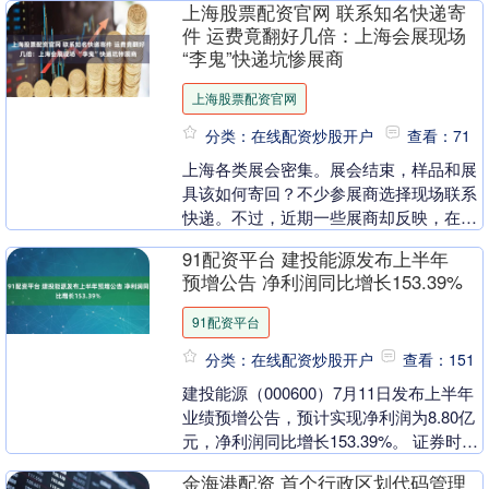
上海股票配资官网 联系知名快递寄
字....
件 运费竟翻好几倍：上海会展现场
“李鬼”快递坑惨展商
上海股票配资官网
分类：在线配资炒股开户
查看：71
上海各类展会密集。展会结束，样品和展
具该如何寄回？不少参展商选择现场联系
快递。不过，近期一些展商却反映，在这
一过程中遭遇了陷阱：参展商收到了“李
91配资平台 建投能源发布上半年
鬼”快递名片，寄....
预增公告 净利润同比增长153.39%
91配资平台
分类：在线配资炒股开户
查看：151
建投能源（000600）7月11日发布上半年
业绩预增公告，预计实现净利润为8.80亿
元，净利润同比增长153.39%。 证券时报
数据宝统计显示，建投能源今日收于....
金海港配资 首个行政区划代码管理