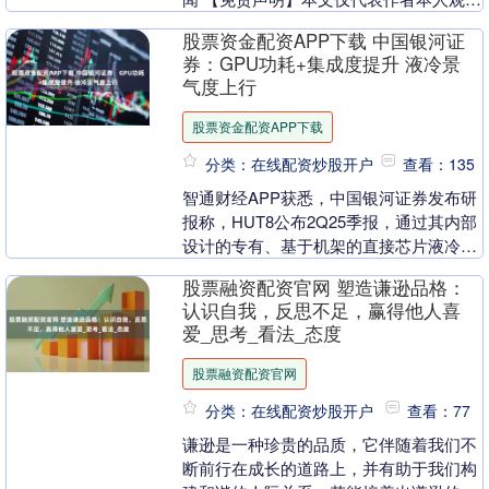
点，与和讯网无关。和讯网站对文中....
股票资金配资APP下载 中国银河证
券：GPU功耗+集成度提升 液冷景
气度上行
股票资金配资APP下载
分类：在线配资炒股开户
查看：135
智通财经APP获悉，中国银河证券发布研
报称，HUT8公布2Q25季报，通过其内部
设计的专有、基于机架的直接芯片液冷系
统，缩小了传统风冷ASIC基础设施和液
股票融资配资官网 塑造谦逊品格：
冷GP....
认识自我，反思不足，赢得他人喜
爱_思考_看法_态度
股票融资配资官网
分类：在线配资炒股开户
查看：77
谦逊是一种珍贵的品质，它伴随着我们不
断前行在成长的道路上，并有助于我们构