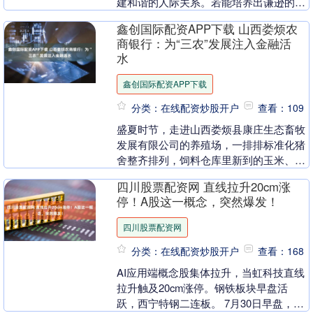
建和谐的人际关系。若能培养出谦逊的个
性，定能在日常与学习中赢得他人的喜
鑫创国际配资APP下载 山西娄烦农
爱。下面，我将从不....
商银行：为“三农”发展注入金融活
水
鑫创国际配资APP下载
分类：在线配资炒股开户
查看：109
盛夏时节，走进山西娄烦县康庄生态畜牧
发展有限公司的养殖场，一排排标准化猪
舍整齐排列，饲料仓库里新到的玉米、豆
粕堆得满满当当，数十名工人正忙着拌
四川股票配资网 直线拉升20cm涨
料、饲喂，存栏生猪....
停！A股这一概念，突然爆发！
四川股票配资网
分类：在线配资炒股开户
查看：168
AI应用端概念股集体拉升，当虹科技直线
拉升触及20cm涨停。钢铁板块早盘活
跃，西宁特钢二连板。 7月30日早盘，A