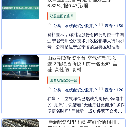
非洲....
6.82%, 报0.47元/股
双盈宝配资官网
分类：在线配资炒股开户
查看：159
资料显示，锦州港股份有限公司位于中国
辽宁省锦州经济技术开发区锦港大街1段1
号，公司是位于辽宁省的重要区域性港
口，主要经营进出口货运业务，并与亚
山西期货配资平台 空气炸锅怎么
洲、欧洲、大洋洲、....
选？拒绝智商税！前十名出炉_宫
菱_高性能_食材
山西期货配资平台
分类：在线配资炒股开户
查看：126
在当下，空气炸锅已然成为厨房小家电中
的 “顶流”，凭借着 “无油烹饪更健康”“操作
便捷省时间” 等优势，成功俘获了众多消
费者的心。无论是忙碌的上班族，还是热
博泰配资APP下载 与好心情相拥，
爱美....