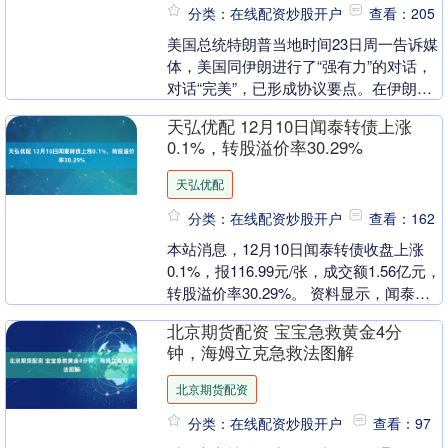
分类：在线配资炒股开户
查看：205
美国总统特朗普当地时间23日周一告诉媒
体，美国同伊朗进行了“强有力”的对话，
对话“完美”，已形成协议要点。在伊朗方
面否认本国议会议长参与美国谈判后，特
天弘优配 12月10日闻泰转债上涨
朗普又说，....
0.1%，转股溢价率30.29%
天弘优配
分类：在线配资炒股开户
查看：162
本站消息，12月10日闻泰转债收盘上涨
0.1%，报116.99元/张，成交额1.56亿元，
转股溢价率30.29%。 资料显示，闻泰转
债信用级别为“AA-”，债券....
北京期货配资 宝宝急救黄金4分
钟，海姆立克急救法图解
北京期货配资
分类：在线配资炒股开户
查看：97