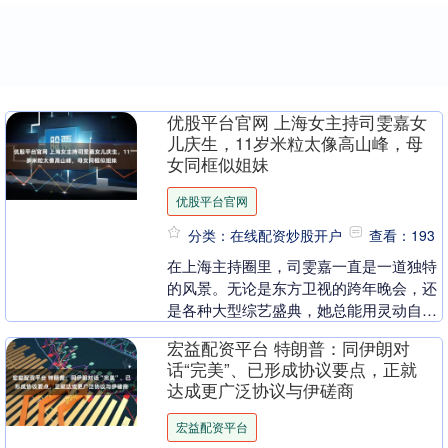
优股平台官网 上海女主持司雯嘉女
儿庆生，11岁米粒太像高山峰，母
女同框似姐妹
优股平台官网
分类：在线配资炒股开户
查看：193
在上海主持圈里，司雯嘉一直是一道独特
的风景。无论是东方卫视的跨年晚会，还
是各种大型综艺盛典，她总能用灵动自然
的主持风格抓住观众的目光，状态长年在
宏益配资平台 特朗普：同伊朗对
线，成为不少人心....
话“完美”、已形成协议要点，正就
达成更广泛协议与伊磋商
宏益配资平台