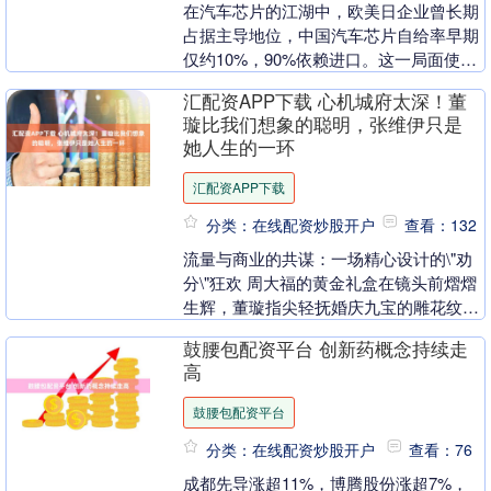
在汽车芯片的江湖中，欧美日企业曾长期
占据主导地位，中国汽车芯片自给率早期
仅约10%，90%依赖进口。这一局面使得
众多欧美日汽车芯片企业在中国市场赚得
汇配资APP下载 心机城府太深！董
盆满钵满，博....
璇比我们想象的聪明，张维伊只是
她人生的一环
汇配资APP下载
分类：在线配资炒股开户
查看：132
流量与商业的共谋：一场精心设计的\"劝
分\"狂欢 周大福的黄金礼盒在镜头前熠熠
生辉，董璇指尖轻抚婚庆九宝的雕花纹
理，这条标注\"给长辈的仪式感\"的抖音视
鼓腰包配资平台 创新药概念持续走
频在8....
高
鼓腰包配资平台
分类：在线配资炒股开户
查看：76
成都先导涨超11%，博腾股份涨超7%，