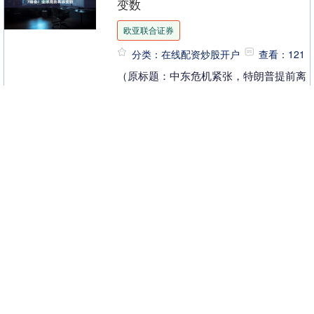
变数
欧亚联合证券
分类：在线配资炒股开户
查看：121
（原标题：中东危机紧张，特朗普提前离
场G7峰会！全球局势再添变数） 汇通财
经APP讯——6月15日至6月17日，加拿大
阿尔伯塔省卡纳纳斯基斯正举办备受瞩目
华盛配资 河北各市中小学寒假放假
的七国....
安排公布！（附监督举报方式）
华生配资
分类：在线配资炒股开户
查看：197
1月30日 河北省教育厅发布了 2025—
2026学年 河北省各市中小学寒假放假安
排 及监督举报邮箱 👇 来源：河北发布 发
布于：北京市....
股票杠杆交易 珠江钢琴大宗交易成
交2491.51万元