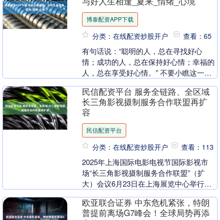
与好人生相逢_夏来_情绪_心境
博泰配资APP下载
分类：在线配资炒股开户
查看：65
有句话说：“聪明的人，总在寻找好心
情；成功的人，总在保持好心情；幸福的
人，总在享受好心情。” 不要小瞧这一份
好的心情，它不仅是好的养生，还能给我
民信配资平台 服务全链路、全区域
们带来好的运程。....
长三角影视摄制服务合作联盟再扩
容
民信配资平台
分类：在线配资炒股开户
查看：113
2025年上海国际电影电视节国际影视市
场“长三角影视摄制服务合作联盟”（扩
大）会议6月23日在上海展览中心举行。
长三角及来自广东、福建、云南、贵州等
欧亚联合证券 中东危机紧张，特朗
地的影视行业....
普提前离场G7峰会！全球局势再添