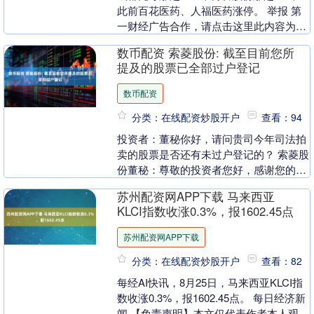
此前百花医药、人福医药涨停。 举报 第
一财经广告合作，请点击这里此内容为第
一财经原创，著作权归第一财经所有。未
数币配资 索菱股份: 截至目前您所
经第一财经书....
提及的股票已全部过户登记
数币配资
分类：在线配资炒股开户
查看：94
投资者：董秘你好，请问贵司今年司法拍
卖的股票是否还有未过户登记的？ 索菱股
份董秘：尊敬的投资者您好，感谢您的关
注。截至目前您所提及的股票已全部过户
苏州配资网APP下载 马来西亚
登记。 投资者....
KLCI指数收涨0.3%，报1602.45点
苏州配资网APP下载
分类：在线配资炒股开户
查看：82
每经AI快讯，8月25日，马来西亚KLCI指
数收涨0.3%，报1602.45点。 每日经济新
闻 【免责声明】本文仅代表作者本人观