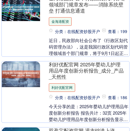
领域部门规章发布——消除系统壁
垒 打通信息通道
金海港配资
分类：在线配资炒股开户
查看：199
近日，民政部向社会公布了《行政区划代
码管理办法》，这是我国行政区划代码管
理领域首个部门规章，将于9月1日起正式
施行。行政区划代码管理与人们日常生活
利好优配官网 2025年婴幼儿护理
息息相关，是依....
用品年度创新分析报告_成分_产品
_天然性
利好优配官网
分类：在线配资炒股开户
查看：186
今天分享的是：2025年婴幼儿护理用品年
度创新分析报告 报告共计：32页 2025年
婴幼儿护理用品年度创新分析报告显示，
全球各区域创新趋势各异。欧洲、中东与
双盈宝配资官网 退市锦港上涨