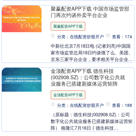
联影医疗始终坚持以“成为世界级医疗创
聚赢配资APP下载 中国市场监管部
新引领者”为....
门再次约谈外卖平台企业
聚赢配资APP下载
分类：在线配资炒股开户
查看：174
中新社北京7月18日电 (记者刘亮)中国国
家市场监管总局18日约谈饿了么、美团、
京东三家平台企业，要求相关平台企业严
格遵守《中华人民共和国电子商务法》
金顶配资APP下载 德生科技
《中华人民....
(002908.SZ)：公司数字化公共就
业服务已搭建新媒体运营矩阵
金顶配资APP下载
分类：在线配资炒股开户
查看：188
（原标题：德生科技(002908.SZ)：公司
数字化公共就业服务已搭建新媒体运营矩
阵） 格隆汇7月16日丨德生科技
(002908.SZ)在互动平台表示，公司数