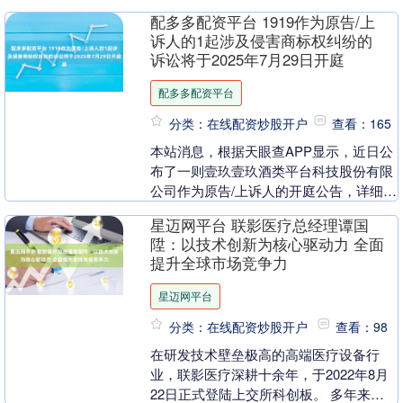
股表现显著分化，上证指数半日涨0.52%
配多多配资平台 1919作为原告/上
再创阶....
诉人的1起涉及侵害商标权纠纷的
诉讼将于2025年7月29日开庭
配多多配资平台
分类：在线配资炒股开户
查看：165
本站消息，根据天眼查APP显示，近日公
布了一则壹玖壹玖酒类平台科技股份有限
公司作为原告/上诉人的开庭公告，详细内
容如下： 案号：（2025）冀1102民初
星迈网平台 联影医疗总经理谭国
649....
陞：以技术创新为核心驱动力 全面
提升全球市场竞争力
星迈网平台
分类：在线配资炒股开户
查看：98
在研发技术壁垒极高的高端医疗设备行
业，联影医疗深耕十余年，于2022年8月
22日正式登陆上交所科创板。 多年来，