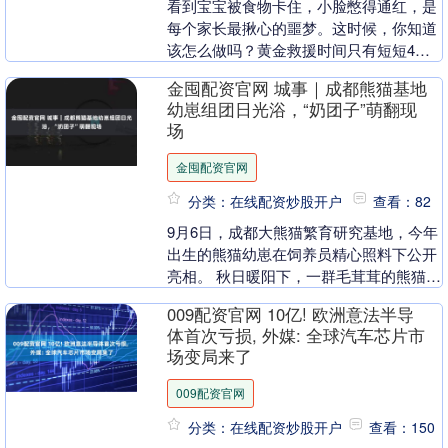
看到宝宝被食物卡住，小脸憋得通红，是
每个家长最揪心的噩梦。这时候，你知道
该怎么做吗？黄金救援时间只有短短4分
钟，掌握正确的急救方法，你就是宝宝的
金囤配资官网 城事｜成都熊猫基地
生命守护者。 认....
幼崽组团日光浴，“奶团子”萌翻现
场
金囤配资官网
分类：在线配资炒股开户
查看：82
9月6日，成都大熊猫繁育研究基地，今年
出生的熊猫幼崽在饲养员精心照料下公开
亮相。 秋日暖阳下，一群毛茸茸的熊猫幼
崽趴在软垫上，享受着温暖的阳光，这幅
009配资官网 10亿! 欧洲意法半导
可爱的画面吸....
体首次亏损, 外媒: 全球汽车芯片市
场变局来了
009配资官网
分类：在线配资炒股开户
查看：150