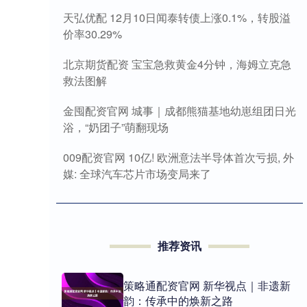
天弘优配 12月10日闻泰转债上涨0.1%，转股溢
价率30.29%
北京期货配资 宝宝急救黄金4分钟，海姆立克急
救法图解
金囤配资官网 城事｜成都熊猫基地幼崽组团日光
浴，“奶团子”萌翻现场
009配资官网 10亿! 欧洲意法半导体首次亏损, 外
媒: 全球汽车芯片市场变局来了
推荐资讯
策略通配资官网 新华视点｜非遗新
韵：传承中的焕新之路