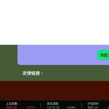
淘配
友情链接：
上证指数
深证成指
沪深300
3900.35
0.57%
14110.12
-0.24%
4651.31
-