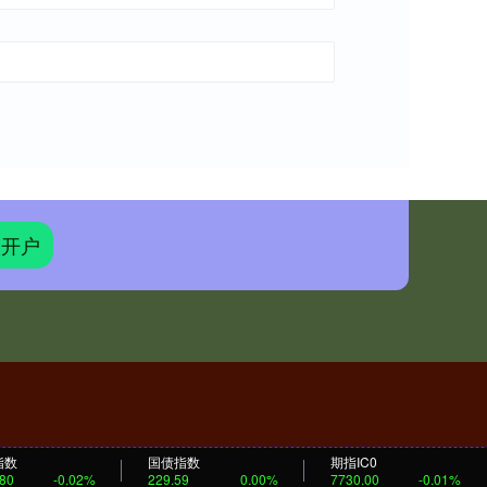
股开户
指数
国债指数
期指IC0
.80
-0.02%
229.59
0.00%
7730.00
-0.01%