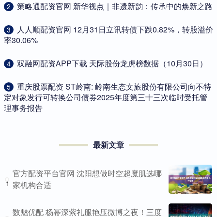
​策略通配资官网 新华视点｜非遗新韵：传承中的焕新之路
2
​人人顺配资官网 12月31日立讯转债下跌0.82%，转股溢价
3
率30.06%
​双融网配资APP下载 天际股份龙虎榜数据（10月30日）
4
​重庆股票配资 ST岭南: 岭南生态文旅股份有限公司向不特
5
定对象发行可转换公司债券2025年度第三十三次临时受托管
理事务报告
最新文章
官方配资平台官网 沈阳想做时空超魔肌选哪
1
家机构合适
数魅优配 杨幂深紫礼服艳压微博之夜！三度