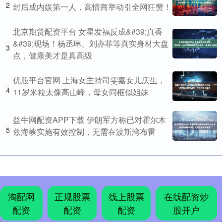
2
封后成内娱第一人，高情商举动引全网狂赞！
北京期货配资平台 女星发福反成&#39;真香
&#39;现场！杨丞琳、刘亦菲等真实身材大盘
3
点，健康美才是真高级
优股平台官网 上海女主持司雯嘉女儿庆生，
4
11岁米粒太像高山峰，母女同框似姐妹
益牛网配资APP下载 伊朗军方称已对霍尔木
5
兹海峡实施有效控制，无需在波斯湾布雷
淘配网
正规股票
线上股票
在线配资炒
配资
配资
配资
股开户