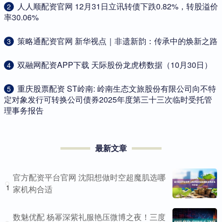
​人人顺配资官网 12月31日立讯转债下跌0.82%，转股溢价
2
率30.06%
​策略通配资官网 新华视点｜非遗新韵：传承中的焕新之路
3
​双融网配资APP下载 天际股份龙虎榜数据（10月30日）
4
​重庆股票配资 ST岭南: 岭南生态文旅股份有限公司向不特
5
定对象发行可转换公司债券2025年度第三十三次临时受托管
理事务报告
最新文章
官方配资平台官网 沈阳想做时空超魔肌选哪
1
家机构合适
数魅优配 杨幂深紫礼服艳压微博之夜！三度