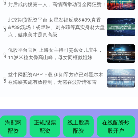
2
封后成内娱第一人，高情商举动引全网狂赞！
北京期货配资平台 女星发福反成&#39;真香
&#39;现场！杨丞琳、刘亦菲等真实身材大盘
3
点，健康美才是真高级
优股平台官网 上海女主持司雯嘉女儿庆生，
4
11岁米粒太像高山峰，母女同框似姐妹
益牛网配资APP下载 伊朗军方称已对霍尔木
5
兹海峡实施有效控制，无需在波斯湾布雷
淘配网
正规股票
线上股票
在线配资炒
配资
配资
配资
股开户