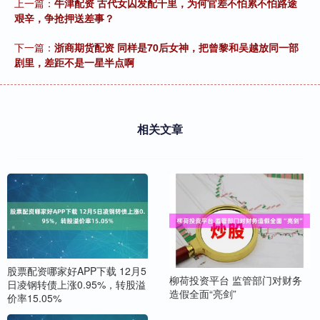
上一篇：
牛津配资 古代女囚发配千里，为何官差不怕累不怕路途
艰辛，争抢押送差事？
下一篇：
浙商期货配资 同样是70后女神，把曾黎和吴越放同一部
剧里，差距不是一星半点啊
相关文章
股票配资哪家好APP下载 12月5
柳荷投资平台 监管部门对财务
日凌钢转债上涨0.95%，转股溢
造假全面“亮剑”
价率15.05%