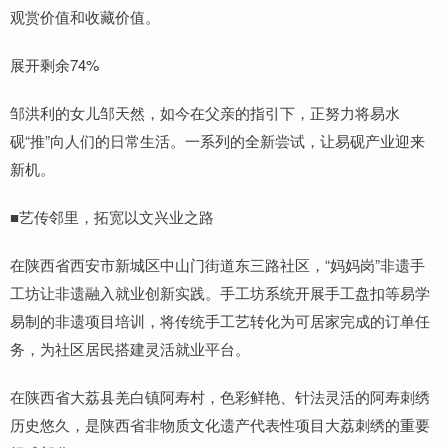
观赏价值和收藏价值。
展开剩余74%
邹洪利的女儿邹天然，如今在父亲的指引下，正努力将易水
砚“推”向人们的日常生活。一系列的全新尝试，让易砚产业迎来
新机。
■艺传邻里，拓宽以文兴业之路
在陕西省西安市新城区中山门街道东三路社区，“妈妈岗”非遗手
工坊让非遗融入就业创新实践。手工坊系统开展手工盘扣等易学
易制的非遗项目培训，将传统手工艺转化为可居家完成的订单任
务，为社区居民搭建灵活就业平台。
在陕西省大荔县羌白镇阿寿村，色彩鲜艳、针法灵活的阿寿刺绣
历史悠久，是陕西省非物质文化遗产代表性项目大荔刺绣的重要