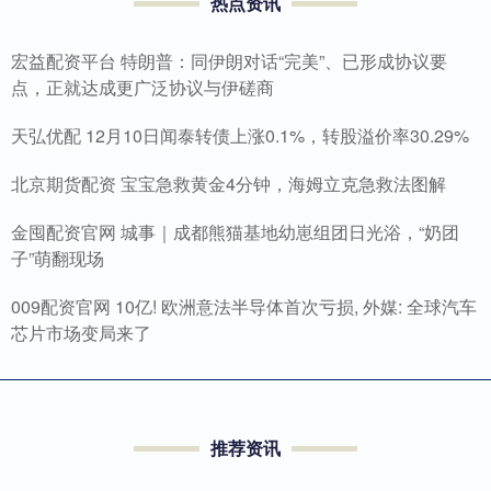
热点资讯
宏益配资平台 特朗普：同伊朗对话“完美”、已形成协议要
点，正就达成更广泛协议与伊磋商
天弘优配 12月10日闻泰转债上涨0.1%，转股溢价率30.29%
北京期货配资 宝宝急救黄金4分钟，海姆立克急救法图解
金囤配资官网 城事｜成都熊猫基地幼崽组团日光浴，“奶团
子”萌翻现场
009配资官网 10亿! 欧洲意法半导体首次亏损, 外媒: 全球汽车
芯片市场变局来了
推荐资讯