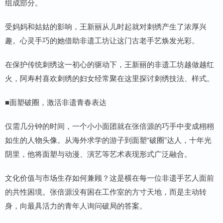
组成部分。
受妈妈和姑姑的影响，王新丽从儿时起就对刺绣产生了浓厚兴
趣。心灵手巧的她借助非遗工坊让这门古老手艺焕发光彩。
在保护传统刺绣这一初心的驱动下，王新丽的非遗工坊越做越红
火，阿寿村喜欢刺绣的妇女经常聚在这里探讨刺绣技法、样式。
■面塑破圈，激活非遗青春表达
仅需几分钟的时间，一个小小面团就在张倍源的巧手中变成栩栩
如生的人物头像。从海外求学的游子到面塑“破圈”达人，十年光
阴里，他将面塑与动漫、演艺等艺术表现形式广泛融合。
文化价值与市场生存如何兼顾？这是横在每一位非遗手艺人面前
的共性困境。张倍源没有困在工作室的方寸天地，而是主动转
身，向最具活力的青年人询问破局的答案。