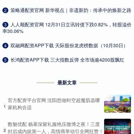
​策略通配资官网 新华视点｜非遗新韵：传承中的焕新之路
2
​人人顺配资官网 12月31日立讯转债下跌0.82%，转股溢价
3
率30.06%
​双融网配资APP下载 天际股份龙虎榜数据（10月30日）
4
​长鸿配资APP下载 三大指数反弹 全市场逾4200股飘红
5
最新文章
官方配资平台官网 沈阳想做时空超魔肌选哪
1
家机构合适
数魅优配 杨幂深紫礼服艳压微博之夜！三度
2
封后成内娱第一人，高情商举动引全网狂赞！