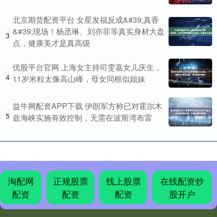
北京期货配资平台 女星发福反成&#39;真香
&#39;现场！杨丞琳、刘亦菲等真实身材大盘
3
点，健康美才是真高级
优股平台官网 上海女主持司雯嘉女儿庆生，
4
11岁米粒太像高山峰，母女同框似姐妹
益牛网配资APP下载 伊朗军方称已对霍尔木
5
兹海峡实施有效控制，无需在波斯湾布雷
淘配网
正规股票
线上股票
在线配资炒
配资
配资
配资
股开户