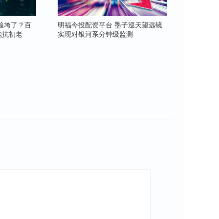
脸垮了？百
明福今投配资平台 墨子巡天望远镜
能抗初老
实现对银河系分钟级监测