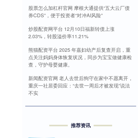
股票怎么加杠杆官网 摩根大通提供“五大云厂债
券CDS”，便于投资者“对冲AI风险”
炒股配资网平台 12月10日福新转债上涨
2.03%，转股溢价率11.21%
熊猫配资平台 2025 年嘉妇幼产后复查开启，重
点关注妈妈身体恢复状况，同步为宝宝做健康检
查，守护母婴健康。
新闻配资官网 老人去世后狗守在家中不愿离开，
重庆一社居委回应：“去世一周后才被发现”说法
不实
推荐资讯