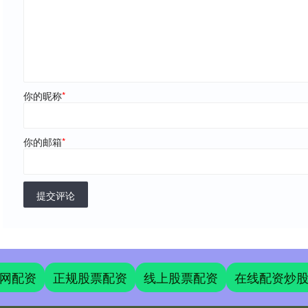
你的昵称
*
你的邮箱
*
提交评论
网配资
正规股票配资
线上股票配资
在线配资炒