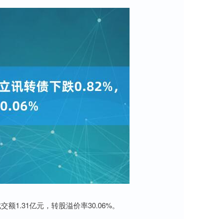
交额1.31亿元，转股溢价率30.06%。