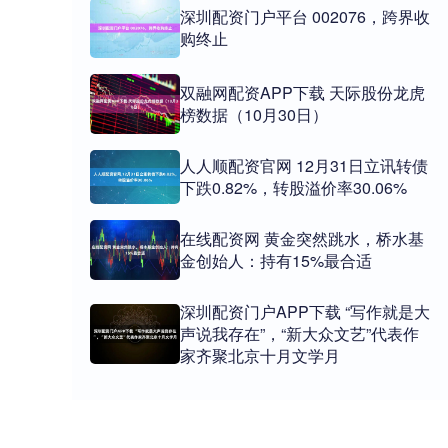
深圳配资门户平台 002076，跨界收
购终止
双融网配资APP下载 天际股份龙虎
榜数据（10月30日）
人人顺配资官网 12月31日立讯转债
下跌0.82%，转股溢价率30.06%
在线配资网 黄金突然跳水，桥水基
金创始人：持有15%最合适
深圳配资门户APP下载 “写作就是大
声说我存在”，“新大众文艺”代表作
家齐聚北京十月文学月