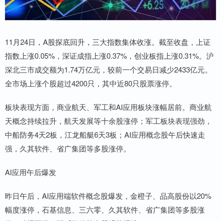
11月24日，A股探底回升，三大指数集体收涨。截至收盘，上证
指数上涨0.05%，深证成指上涨0.37%，创业板指上涨0.31%。沪
深北三市成交额为1.74万亿元，较前一个交易日减少2433亿元。
全市场上涨个股超过4200只，其中近80只股票涨停。
板块表现方面，商业航天、军工和AI应用板块涨幅居前。商业航
天概念持续拉升，航天发展等十余股涨停；军工板块表现强劲，
中船防务4天2板，江龙船艇6天3板；AI应用概念股午后快速走
强，久其软件、省广集团等多股涨停。
AI应用午后爆发
昨日午后，AI应用端软件概念股爆发，金橙子、品高股份以20%
幅度涨停，石基信息、三六零、久其软件、省广集团等多股涨