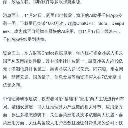
停，致远互联、福昕软件等多股强势跟涨。
消息面上，11月24日，阿里巴巴披露，旗下的AI助手千问App公
测一周，下载量已突破1000万次，超越ChatGPT、Sora、DeepS
eek，成为截至目前增长最快的AI应用。自11月17日上线以来，
千问App持续受到热捧。
资金面上，东方财富Choice数据显示，年内杠杆资金净买入多只
国产AI应用端软件股，其中指南针排名第一，融资净买入超19亿
元；浪潮信息排名第二，融资净买入超13亿元。同花顺、用友网
络、慧博云通、国盾量子、信息发展等融资净买入在7亿元至10
亿元之间。
中信证券研报建议，投资者可沿“基础”和“应用”两大主线进行AI布
局。基础设施层，可关注推理算力产业链的相关环节。应用层方
面，原生多模态趋势下，关注垂类应用及技术赋能两大机遇：垂
类应用方面，关注具备较大用户基数且验证付费意愿的公司；技