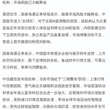
机构：市场风险已大幅释放
展望后市，国泰海通证券研报表示，随着市场风险大幅释放，中
国股市进入“击球区”。对于近期A股调整的原因，该机构认为主要
是临近年末部分投资人保收益和降仓位动机较高，内部因素交织
下交易有所波动，加之权益产品备案放缓，市场增量供给不足，
客观上股市微观结构受到影响。
国泰海通证券表示，中国股市将逐步企稳与展开跨年攻势，上升
的空间还很大，眼下是增持的良机。备战跨年行情方面，可重点
关注科技、券商与消费板块。
中信建投发布报告称，当前市场处于“三期叠加”阶段：上涨行情
中段整固期、景气验证关键期和业绩政策空窗期，市场震荡轮动
和资金年底止盈等特征也会进一步放大。近期海外环境出现较多
扰动，美联储12月降息预期反复，带动全球市场流动性预期波
动；英伟达财报超预期，但股价出现巨震，投资者担忧AI开支可