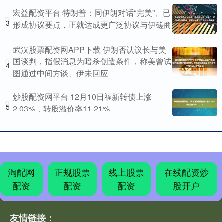
宏益配资平台 特朗普：同伊朗对话“完美”、已
3
形成协议要点，正就达成更广泛协议与伊磋商
武汉股票配资网APP下载 伊朗否认议长与美
国谈判，指假消息为暗杀创造条件，称美曾试
4
图通过中间方谈、伊未回应
炒股配资网平台 12月10日福新转债上涨
5
2.03%，转股溢价率11.21%
淘配网
正规股票
线上股票
在线配资炒
配资
配资
配资
股开户
友情链接：