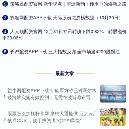
​策略通配资官网 新华视点｜非遗新韵：传承中的焕新之路
2
​双融网配资APP下载 天际股份龙虎榜数据（10月30日）
3
​人人顺配资官网 12月31日立讯转债下跌0.82%，转股溢价
4
率30.06%
​长鸿配资APP下载 三大指数反弹 全市场逾4200股飘红
5
最新文章
益牛网配资APP下载 伊朗军方称已对霍尔木
1
兹海峡实施有效控制，无需在波斯湾布雷
股票怎么加杠杆官网 摩根大通提供“五大云厂
2
债券CDS”，便于投资者“对冲AI风险”