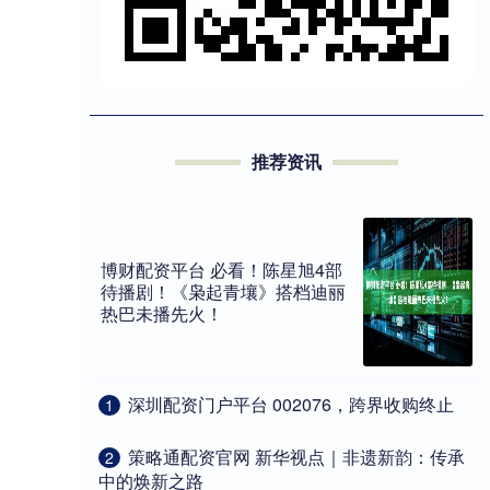
推荐资讯
博财配资平台 必看！陈星旭4部
待播剧！《枭起青壤》搭档迪丽
热巴未播先火！
​深圳配资门户平台 002076，跨界收购终止
1
​策略通配资官网 新华视点｜非遗新韵：传承
2
中的焕新之路