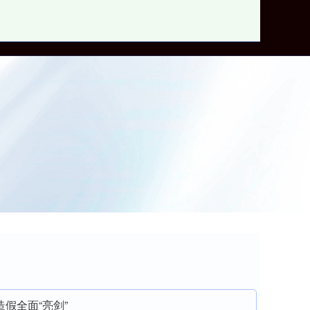
在线配资炒股开户
假全面“亮剑”