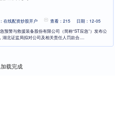
：在线配资炒股开户
查看：215
日期：12-05
应急预警与救援装备股份有限公司（简称“ST应急”）发布公
，湖北证监局拟对公司及相关责任人罚款合....
已加载完成