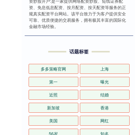
资炒股开户:是一家提供网络配资炒股、短线证券配
资、免息低息配资、按月配资、按天配资等服务的正
规真实配资平台网站。该平台致力于为客户提供安全
可靠、优质便捷的交易服务，拥有极其丰富的国际化
金融市场经验。
话题标签
多多策略官网
上海
第一
曝光
近照
结婚
新加坡
香港
美国
网红
56岁
知名