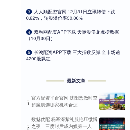
​人人顺配资官网 12月31日立讯转债下跌
3
0.82%，转股溢价率30.06%
​双融网配资APP下载 天际股份龙虎榜数据
4
（10月30日）
​长鸿配资APP下载 三大指数反弹 全市场逾
5
4200股飘红
最新文章
官方配资平台官网 沈阳想做时空
1
超魔肌选哪家机构合适
数魅优配 杨幂深紫礼服艳压微博
之夜！三度封后成内娱第一人，
2