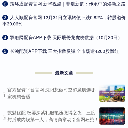
​策略通配资官网 新华视点｜非遗新韵：传承中的焕新之路
2
​人人顺配资官网 12月31日立讯转债下跌0.82%，转股溢价
3
率30.06%
​双融网配资APP下载 天际股份龙虎榜数据（10月30日）
4
​长鸿配资APP下载 三大指数反弹 全市场逾4200股飘红
5
最新文章
官方配资平台官网 沈阳想做时空超魔肌选哪
1
家机构合适
数魅优配 杨幂深紫礼服艳压微博之夜！三度
2
封后成内娱第一人，高情商举动引全网狂赞！