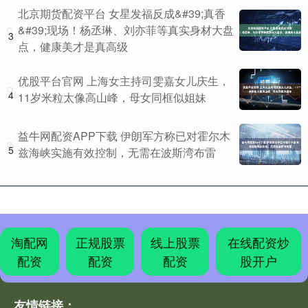
北京期货配资平台 女星发福反成&#39;真香
&#39;现场！杨丞琳、刘亦菲等真实身材大盘
3
点，健康美才是真高级
优股平台官网 上海女主持司雯嘉女儿庆生，
4
11岁米粒太像高山峰，母女同框似姐妹
益牛网配资APP下载 伊朗军方称已对霍尔木
5
兹海峡实施有效控制，无需在波斯湾布雷
淘配网
正规股票
线上股票
在线配资炒
配资
配资
配资
股开户
友情链接：