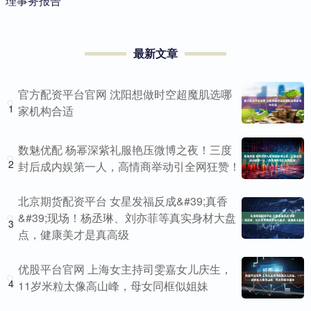
理事务报告
最新文章
官方配资平台官网 沈阳想做时空超魔肌选哪
1
家机构合适
数魅优配 杨幂深紫礼服艳压微博之夜！三度
2
封后成内娱第一人，高情商举动引全网狂赞！
北京期货配资平台 女星发福反成&#39;真香
&#39;现场！杨丞琳、刘亦菲等真实身材大盘
3
点，健康美才是真高级
优股平台官网 上海女主持司雯嘉女儿庆生，
4
11岁米粒太像高山峰，母女同框似姐妹