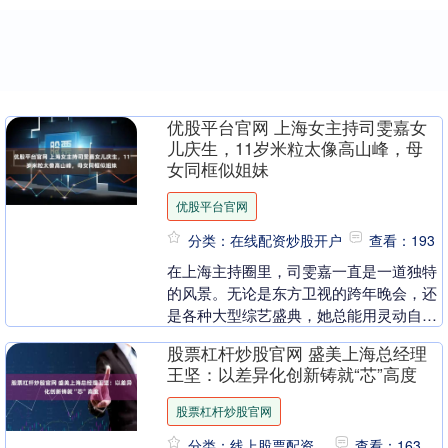
优股平台官网 上海女主持司雯嘉女
儿庆生，11岁米粒太像高山峰，母
女同框似姐妹
优股平台官网
分类：在线配资炒股开户
查看：193
在上海主持圈里，司雯嘉一直是一道独特
的风景。无论是东方卫视的跨年晚会，还
是各种大型综艺盛典，她总能用灵动自然
的主持风格抓住观众的目光，状态长年在
股票杠杆炒股官网 盛美上海总经理
线，成为不少人心....
王坚：以差异化创新铸就“芯”高度
股票杠杆炒股官网
分类：线上股票配资
查看：163