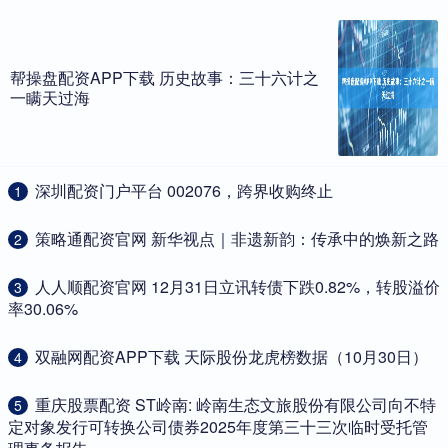
帮操盘配资APP下载 历史故事：三十六计之
一瞒天过海
​深圳配资门户平台 002076，跨界收购终止
1
​策略通配资官网 新华视点｜非遗新韵：传承中的焕新之路
2
​人人顺配资官网 12月31日立讯转债下跌0.82%，转股溢价
3
率30.06%
​双融网配资APP下载 天际股份龙虎榜数据（10月30日）
4
​重庆股票配资 ST岭南: 岭南生态文旅股份有限公司向不特
5
定对象发行可转换公司债券2025年度第三十三次临时受托管