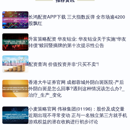
长鸿配资APP下载 三大指数反弹 全市场逾4200
股飘红
升富策略配资 华友钴业: 华友钴业关于实施“华友
转债”赎回暨摘牌的第十次提示性公告
配资查询 价值投资并非“只买不卖”!
香港大牛证券官网 成都蓉城外阴白斑医院-产后
外阴白斑是怎么回事?遇到这种情况该怎么办?_
治疗_生产_变化
小麦策略官网 伟禄集团(01196)：股价及成交量
近期出现不寻常变动 正与一名独立第三方就手机
游戏权益的潜在收购进行初步讨论