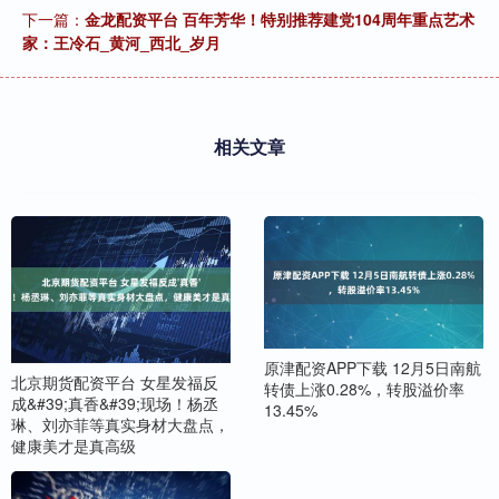
下一篇：
金龙配资平台 百年芳华！特别推荐建党104周年重点艺术
家：王冷石_黄河_西北_岁月
相关文章
原津配资APP下载 12月5日南航
北京期货配资平台 女星发福反
转债上涨0.28%，转股溢价率
成&#39;真香&#39;现场！杨丞
13.45%
琳、刘亦菲等真实身材大盘点，
健康美才是真高级