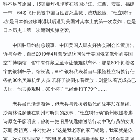
料不足等原因，15架轰炸机降落在我国浙江、江西、安徽、福建
一带。64名飞行员被中国百姓冒死营救，成功脱险。“杜立特行
动”是日本偷袭珍珠港以后遭到美国对其本土的第一次轰炸，也是
日本历史上第一次遭到实弹空袭。
中国驻纽约前总领事、中国美国人民友好协会副会长黄屏告
诉与会者，自己2019年4月曾受邀访问位于美国俄亥俄州的美国
空军博物馆，馆中有件藏品至今让他难以忘怀：那是80个刻着名
字的银制杯子。馆长说，80个银杯代表着当年跟随杜立特执行任
务的80名美军机组人员,若杯子被倒扣着摆放，则意味着该成员已
去世。他去参观时，80个杯子已经倒扣了79个……
老兵虽已渐走渐远，但老兵与救援者后代的故事却在延续。
沙海林说起他在衢州时听到的故事，“杜立特行动”衢州救援者廖
诗原之子廖明发，曾将一把旧居钥匙赠送给行动中飞行员的女儿
苏珊·奥祖克，并对她说：“这是我老家的家门钥匙，我家就是你
家，欢迎随时回家！”苏珊·奥祖克也很感动地回应：“我会常常回