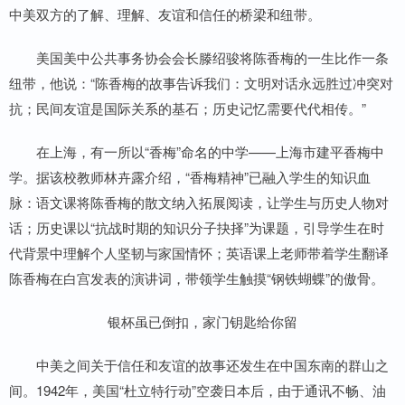
中美双方的了解、理解、友谊和信任的桥梁和纽带。
美国美中公共事务协会会长滕绍骏将陈香梅的一生比作一条
纽带，他说：“陈香梅的故事告诉我们：文明对话永远胜过冲突对
抗；民间友谊是国际关系的基石；历史记忆需要代代相传。”
在上海，有一所以“香梅”命名的中学——上海市建平香梅中
学。据该校教师林卉露介绍，“香梅精神”已融入学生的知识血
脉：语文课将陈香梅的散文纳入拓展阅读，让学生与历史人物对
话；历史课以“抗战时期的知识分子抉择”为课题，引导学生在时
代背景中理解个人坚韧与家国情怀；英语课上老师带着学生翻译
陈香梅在白宫发表的演讲词，带领学生触摸“钢铁蝴蝶”的傲骨。
银杯虽已倒扣，家门钥匙给你留
中美之间关于信任和友谊的故事还发生在中国东南的群山之
间。1942年，美国“杜立特行动”空袭日本后，由于通讯不畅、油