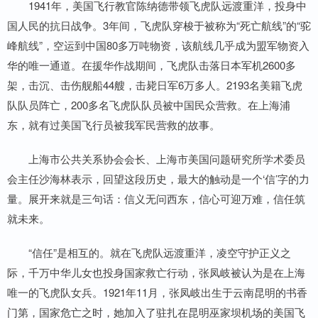
1941年，美国飞行教官陈纳德带领飞虎队远渡重洋，投身中
国人民的抗日战争。3年间，飞虎队穿梭于被称为“死亡航线”的“驼
峰航线”，空运到中国80多万吨物资，该航线几乎成为盟军物资入
华的唯一通道。在援华作战期间，飞虎队击落日本军机2600多
架，击沉、击伤舰船44艘，击毙日军6万多人。2193名美籍飞虎
队队员阵亡，200多名飞虎队队员被中国民众营救。在上海浦
东，就有过美国飞行员被我军民营救的故事。
上海市公共关系协会会长、上海市美国问题研究所学术委员
会主任沙海林表示，回望这段历史，最大的触动是一个‘信’字的力
量。展开来就是三句话：信义无问西东，信心可迎万难，信任筑
就未来。
“信任”是相互的。就在飞虎队远渡重洋，凌空守护正义之
际，千万中华儿女也投身国家救亡行动，张凤岐被认为是在上海
唯一的飞虎队女兵。1921年11月，张凤岐出生于云南昆明的书香
门第，国家危亡之时，她加入了驻扎在昆明巫家坝机场的美国飞