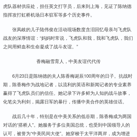
虎队器材供应处，担任英文打字员，后来到上海，见证了陈纳德
指挥攻打虹桥机场日本驻军等多个历史事件。
张凤岐的儿子陆伟俊在活动现场数度含泪回忆母亲与飞虎队
战友的深厚情谊：“妈妈时常说，飞虎队和我，我和飞虎队，我们
之间用鲜血和生命凝成了战斗友谊。”
香梅融雪育人，中美友谊代代传
6月23日是陈纳德的夫人陈香梅诞辰100周年的日子。抗战时
期，陈香梅作为战地记者，以流利的英语和新闻记者的专业素养
赢得了飞虎队员们的信任。她记录下许多鲜为人知的战斗故事，
化笔尖为利剑，揭露日军的暴行，传播中美合作的英雄佳话。
战后几十年，特别是在中美关系的低谷期，陈香梅成为两国
对话的“搭桥人”。她服务于多位美国总统，也受到中国领导人的
认可，被誉为“中美民间大使”。她穿梭于太平洋两岸，成为增进